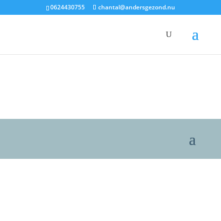
0624430755
chantal@andersgezond.nu