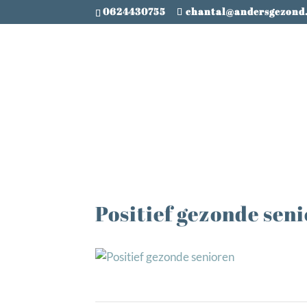
0624430755
chantal@andersgezond
Positief gezonde sen