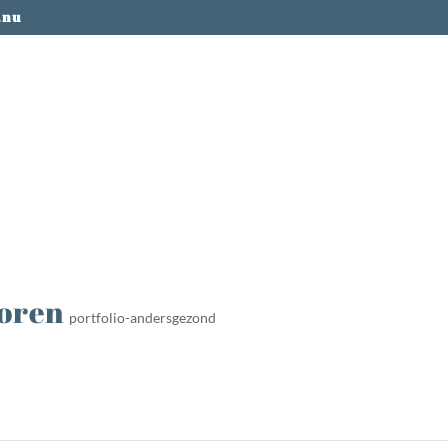
.nu
ioren
portfolio-andersgezond