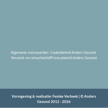
Algemene voorwaarden
Cookiebeleid
Anders Gezond
Verzend- en
retourbeleid
Privacybeleid
Anders Gezond
Vormgeving & realisatie:
Femke Verbeek
| ©
Anders
Gezond
2012 - 2026