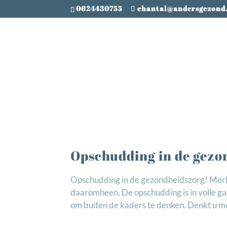
0624430755
chantal@andersgezond
Opschudding in de gezo
Opschudding in de gezondheidszorg! Merkt
daaromheen. De opschudding is in volle gang
om buiten de kaders te denken. Denkt u mee