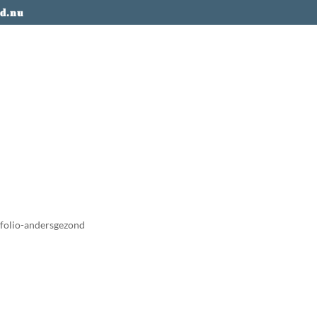
d.nu
folio-andersgezond