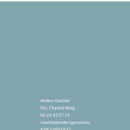
Anders Gezond
Drs. Chantal Walg
06 24 43 07 55
chantal@andersgezond.nu
KVK 54955637