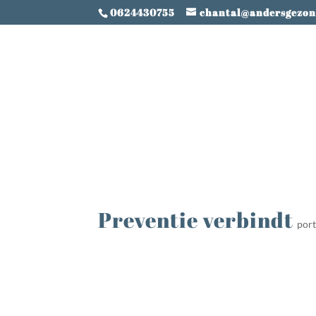
0624430755
chantal@andersgezon
Preventie verbindt
port