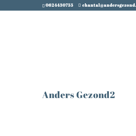
0624430755
chantal@andersgezond
Anders Gezond2