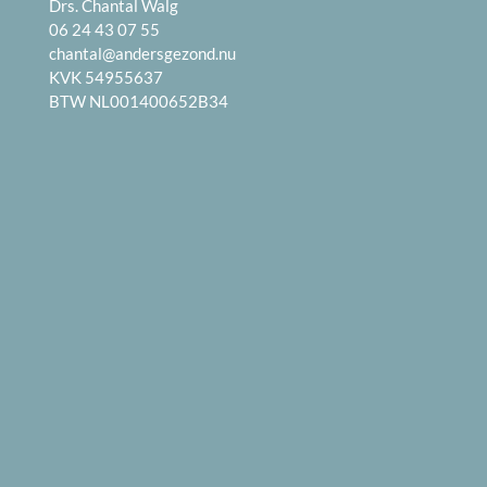
Drs. Chantal Walg
06 24 43 07 55
chantal@andersgezond.nu
KVK 54955637
BTW NL001400652B34