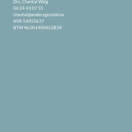
Drs. Chantal Walg
06 24 43 07 55
chantal@andersgezond.nu
KVK 54955637
BTW NL001400652B34