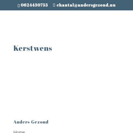
0624430755
chantal@andersgezond.nu
Kerstwens
Anders Gezond
Home