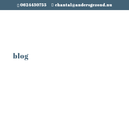
0624430755
chantal@andersgezond.nu
blog