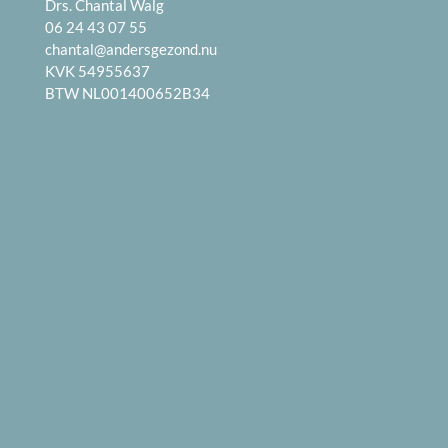
Drs. Chantal Walg
06 24 43 07 55
chantal@andersgezond.nu
KVK 54955637
BTW NL001400652B34