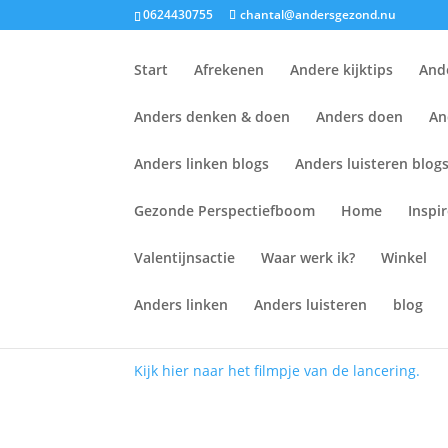
0624430755
chantal@andersgezond.nu
Start
Afrekenen
Andere kijktips
Ande
Anders denken & doen
Anders doen
An
Anders linken blogs
Anders luisteren blog
Gezondheid organiser
Gezonde Perspectiefboom
Home
Inspi
Op woensdag 6 februari 2019 is het leerboek 
Valentijnsactie
Waar werk ik?
Winkel
en Hester Vermeulen (redactie) gepresenteerd
positieve gezondheid betekent voor beleid en 
Anders linken
Anders luisteren
blog
Aan dit boek mocht ik een bijdrage leveren do
Kijk hier naar het filmpje van de lancering.