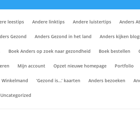
re leestips
Andere linktips
Andere luistertips
Anders At
ders Gezond
Anders Gezond in het land
Anders kijken blog
s
Boek Anders op zoek naar gezondheid
Boek bestellen
en
reren
Mijn account
Opzet nieuwe homepage
Portfolio
voor verpleegkundigen ‘Gezondheid organiseren’ van Miranda Laur
Winkelmand
‘Gezond is…’ kaarten
Anders bezoeken
An
. Tijdens de boekpresentatie gaat Machteld Huber in op de vraag 
organisatie.
Uncategorized
or het schrijven van één van de hoofdstukken.