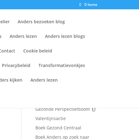
0 items
elier
Anders bezoeken blog
s
Anders lezen
Anders lezen blogs
Contact
Cookie beleid
Anders Gezond
Home
Privacybeleid
Transformatievonkjes
Anders Gezond
ant
ders kijken
Anders lezen
Anders denken & doen
wat
Anders Atelier
Transformatievonkjes
Gezonde Perspectiefboom
Valentijnsactie
Boek Gezond Centraal
Boek Anders op zoek naar