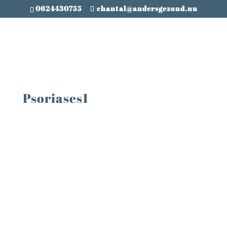
0624430755
chantal@andersgezond.nu
Psoriases1