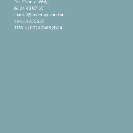
Drs. Chantal Walg
06 24 43 07 55
chantal@andersgezond.nu
KVK 54955637
BTW NL001400652B34