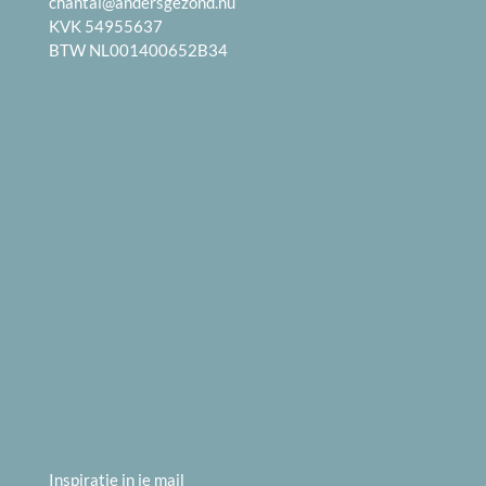
chantal@andersgezond.nu
KVK 54955637
BTW NL001400652B34
Inspiratie in je mail