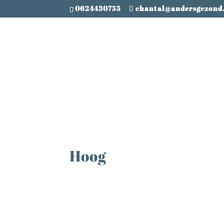
0624430755
chantal@andersgezond
Hoog