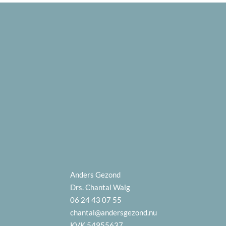
Anders Gezond
Drs. Chantal Walg
06 24 43 07 55
chantal@andersgezond.nu
KVK 54955637