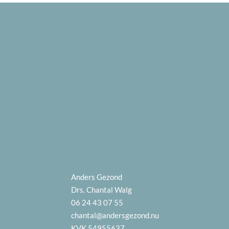
Anders Gezond
Drs. Chantal Walg
06 24 43 07 55
chantal@andersgezond.nu
KVK 54955637