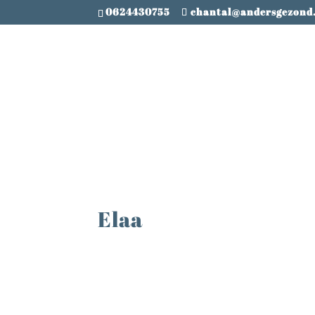
0624430755
chantal@andersgezond
Elaa