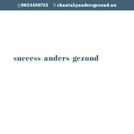
0624430755
chantal@andersgezond.nu
success-anders-gezond