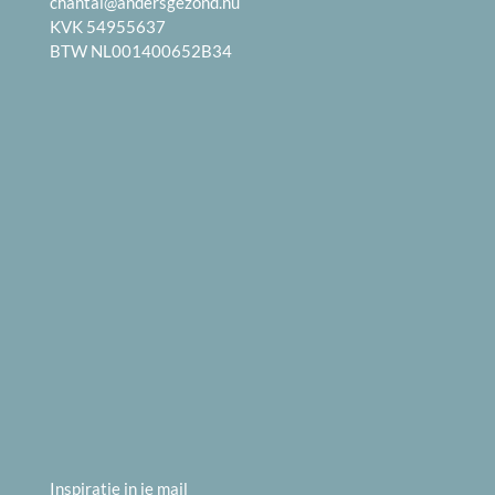
chantal@andersgezond.nu
KVK 54955637
BTW NL001400652B34
Inspiratie in je mail